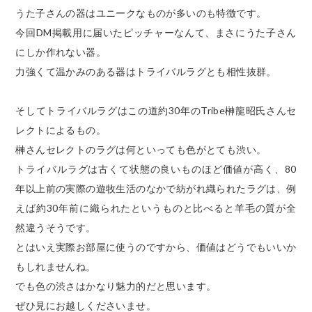
うた子さんの器はユニークなものが多いのも特徴です。
今回DM掲載用に届いたピッチャーなんて、まさにうた子さん
にしか作れない器。
力強くて温かみのある器はトライバルラグとも相性抜群。
そしてトライバルラグはこの道約30年のTribe榊龍昭氏さんセ
レクトによるもの。
榊さんセレクトのラグは何といっても色がとても渋い。
トライバルラグは古くて状態の良いものほど価値が高く、80
年以上前の実際の遊牧生活のなかで紡がれ織られたラグは、例
えば約30年前に織られたというものと比べると羊毛の質が全
然違うそうです。
とはいえ実際お部屋に使うのですから、価値はどうでもいいか
もしれませんね。
でも色の渋さはかなり魅力的だと思います。
ぜひ見にお越しくださいませ。